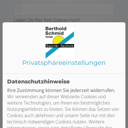
Laden Sie hier Ihre Dateien hoch.
Hinweis zur Dateigröße: max. 10 MB
Ihre Kontaktdaten
Firma
Privatsphäre­einstellungen
Anrede
Datenschutzhinweise
Ihre Zustimmung können Sie jederzeit widerrufen.
Wir verwenden auf dieser Webseite Cookies und
Vorname*
weitere Technologien, um Ihnen ein bestmögliches
Nutzungserlebnis zu bieten. Sie können das Setzen von
Cookies auch ablehnen und unsere Seite nur mit den
technisch notwendigen Cookies nutzen. Weitere
Nachname*