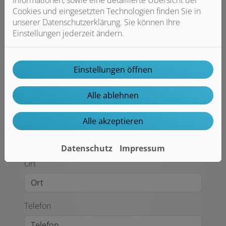
Informationen, sowie eine detaillierte Übersicht der
Cookies und eingesetzten Technologien finden Sie in
unserer Datenschutzerklärung. Sie können Ihre
Einstellungen jederzeit ändern.
Straße
Einstellungen öffnen
Hausnr.
Alle ablehnen
PLZ
Alle akzeptieren
Datenschutz
Impressum
Ort
Telefon