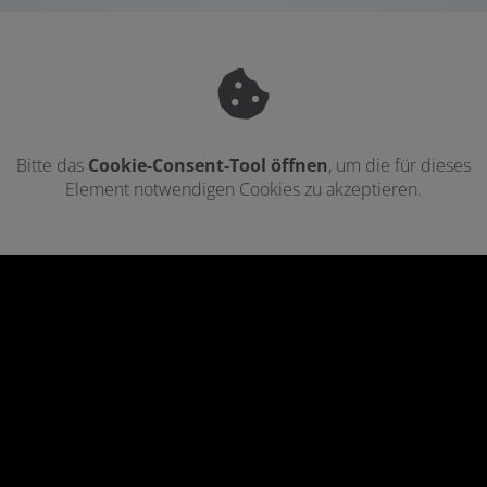
Bitte das
Cookie-Consent-Tool öffnen
, um die für dieses
Element notwendigen Cookies zu akzeptieren.
Footer - Kontaktdaten und Öffnungszei
Kontakt
Berthold Schmid GmbH
Carl-Zeiss-Straße 12
72108 Ergenzingen
Telefonisch erreichbar unter: